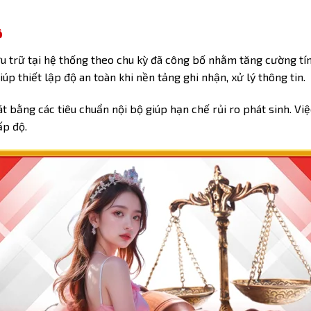
ộ
u trữ tại hệ thống theo chu kỳ đã công bố nhằm tăng cường tín
úp thiết lập độ an toàn khi nền tảng ghi nhận, xử lý thông tin.
bằng các tiêu chuẩn nội bộ giúp hạn chế rủi ro phát sinh. Việc
ấp độ.