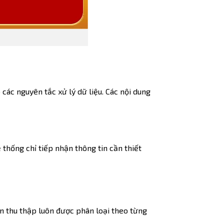
các nguyên tắc xử lý dữ liệu. Các nội dung
 thống chỉ tiếp nhận thông tin cần thiết
in thu thập luôn được phân loại theo từng