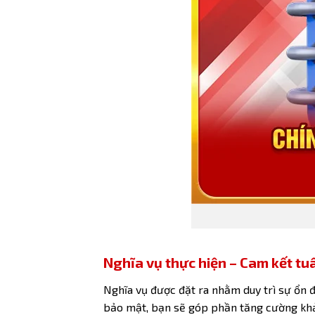
Nghĩa vụ thực hiện – Cam kết tu
Nghĩa vụ được đặt ra nhằm duy trì sự ổn đị
bảo mật, bạn sẽ góp phần tăng cường khả