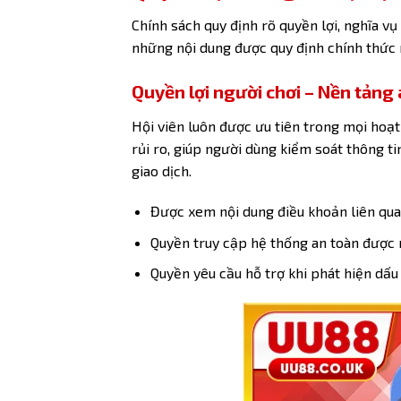
Chính sách quy định rõ quyền lợi, nghĩa vụ
những nội dung được quy định chính thức
Quyền lợi người chơi – Nền tảng 
Hội viên luôn được ưu tiên trong mọi hoạt
rủi ro, giúp người dùng kiểm soát thông ti
giao dịch.
Được xem nội dung điều khoản liên quan
Quyền truy cập hệ thống an toàn được 
Quyền yêu cầu hỗ trợ khi phát hiện dấu