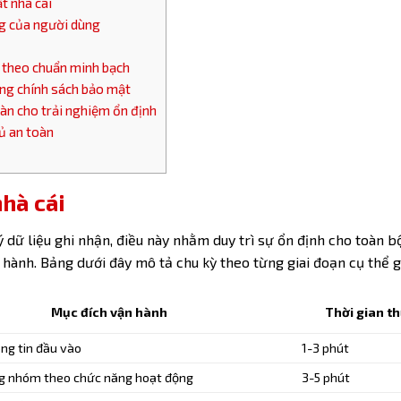
t nhà cái
ng của người dùng
u theo chuẩn minh bạch
rong chính sách bảo mật
àn cho trải nghiệm ổn định
ủ an toàn
nhà cái
 dữ liệu ghi nhận, điều này nhằm duy trì sự ổn định cho toàn b
n hành. Bảng dưới đây mô tả chu kỳ theo từng giai đoạn cụ thể 
Mục đích vận hành
Thời gian th
ng tin đầu vào
1-3 phút
g nhóm theo chức năng hoạt động
3-5 phút