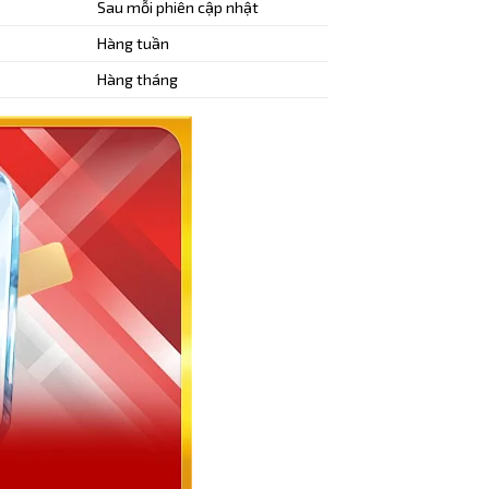
Sau mỗi phiên cập nhật
Hàng tuần
Hàng tháng