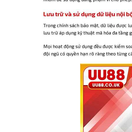
Lưu trữ và sử dụng dữ liệu nội b
Trong chính sách bảo mật, dữ liệu được lư
lưu trữ áp dụng kỹ thuật mã hóa đa tầng gi
Mọi hoạt động sử dụng đều được kiểm soát 
đội ngũ có quyền hạn rõ ràng theo từng c