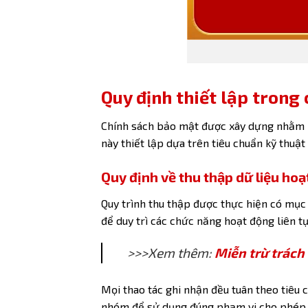
Quy định thiết lập trong
Chính sách bảo mật
được xây dựng nhằm hì
này thiết lập dựa trên tiêu chuẩn kỹ thuật 
Quy định về thu thập dữ liệu ho
Quy trình thu thập được thực hiện có mục 
để duy trì các chức năng hoạt động liên t
>>>Xem thêm:
Miễn trừ trách
Mọi thao tác ghi nhận đều tuân theo tiêu
nhóm để sử dụng đúng phạm vi cho phép.