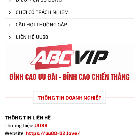
CHƠI CÓ TRÁCH NHIỆM
CÂU HỎI THƯỜNG GẶP
LIÊN HỆ UU88
THÔNG TIN DOANH NGHIỆP
THÔNG TIN LIÊN HỆ
Thương hiệu:
UU88
Website:
https://uu88-02.love/