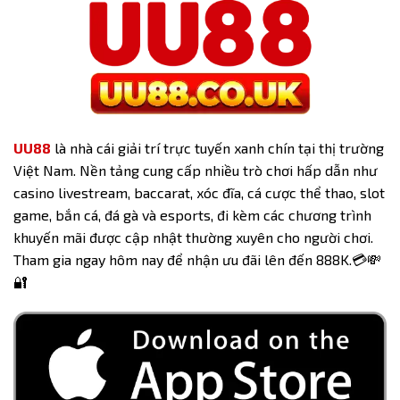
UU88
là nhà cái giải trí trực tuyến xanh chín tại thị trường
Việt Nam. Nền tảng cung cấp nhiều trò chơi hấp dẫn như
casino livestream, baccarat, xóc đĩa, cá cược thể thao, slot
game, bắn cá, đá gà và esports, đi kèm các chương trình
khuyến mãi được cập nhật thường xuyên cho người chơi.
Tham gia ngay hôm nay để nhận ưu đãi lên đến 888K.💳💸
🔐