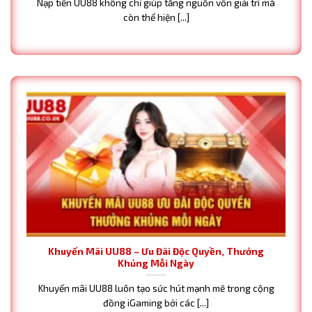
Nạp tiền UU88 không chỉ giúp tăng nguồn vốn giải trí mà
còn thể hiện [...]
Khuyến Mãi UU88 – Ưu Đãi Độc Quyền, Thưởng
Khủng Mỗi Ngày
Khuyến mãi UU88 luôn tạo sức hút mạnh mẽ trong cộng
đồng iGaming bởi các [...]