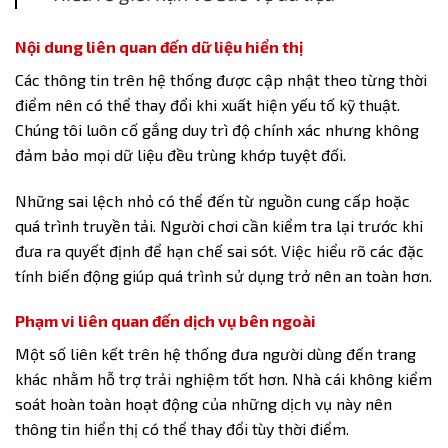
Nội dung liên quan đến dữ liệu hiển thị
Các thông tin trên hệ thống được cập nhật theo từng thời
điểm nên có thể thay đổi khi xuất hiện yếu tố kỹ thuật.
Chúng tôi luôn cố gắng duy trì độ chính xác nhưng không
đảm bảo mọi dữ liệu đều trùng khớp tuyệt đối.
Những sai lệch nhỏ có thể đến từ nguồn cung cấp hoặc
quá trình truyền tải. Người chơi cần kiểm tra lại trước khi
đưa ra quyết định để hạn chế sai sót. Việc hiểu rõ các đặc
tính biến động giúp quá trình sử dụng trở nên an toàn hơn.
Phạm vi liên quan đến dịch vụ bên ngoài
Một số liên kết trên hệ thống đưa người dùng đến trang
khác nhằm hỗ trợ trải nghiệm tốt hơn. Nhà cái không kiểm
soát hoàn toàn hoạt động của những dịch vụ này nên
thông tin hiển thị có thể thay đổi tùy thời điểm.