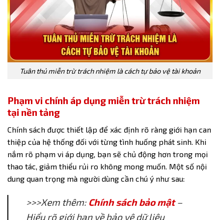
Tuân thủ miễn trừ trách nhiệm là cách tự bảo vệ tài khoản
Phạm vi chính áp dụng miễn trừ trách nhiệm
tại nền tảng
Chính sách được thiết lập để xác định rõ ràng giới hạn can
thiệp của hệ thống đối với từng tình huống phát sinh. Khi
nắm rõ phạm vi áp dụng, bạn sẽ chủ động hơn trong mọi
thao tác, giảm thiểu rủi ro không mong muốn. Một số nội
dung quan trọng mà người dùng cần chú ý như sau:
>>>Xem thêm:
Chính sách bảo mật
–
Hiểu rõ giới hạn về bảo vệ dữ liệu