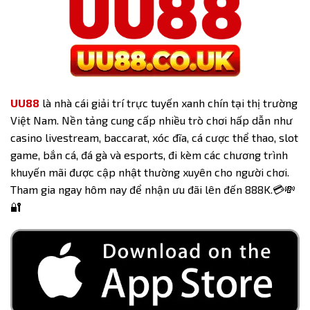
UU88
là nhà cái giải trí trực tuyến xanh chín tại thị trường
Việt Nam. Nền tảng cung cấp nhiều trò chơi hấp dẫn như
casino livestream, baccarat, xóc đĩa, cá cược thể thao, slot
game, bắn cá, đá gà và esports, đi kèm các chương trình
khuyến mãi được cập nhật thường xuyên cho người chơi.
Tham gia ngay hôm nay để nhận ưu đãi lên đến 888K.💳💸
🔐