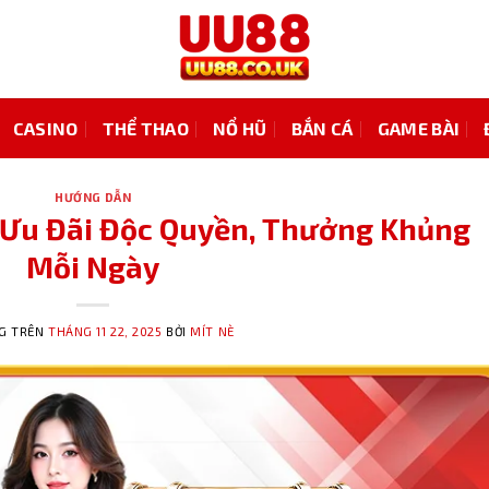
CASINO
THỂ THAO
NỔ HŨ
BẮN CÁ
GAME BÀI
HƯỚNG DẪN
Ưu Đãi Độc Quyền, Thưởng Khủng
Mỗi Ngày
G TRÊN
THÁNG 11 22, 2025
BỞI
MÍT NÈ