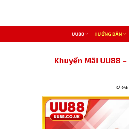
Chuyển
đến
nội
dung
UU88
HƯỚNG DẪN
Khuyến Mãi UU88 – 
ĐÃ ĐĂN