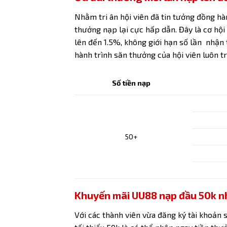
Nhằm tri ân hội viên đã tin tưởng đồng h
thưởng nạp lại cực hấp dẫn. Đây là cơ hội
lên đến 1.5%, không giới hạn số lần nhận 
hành trình săn thưởng của hội viên luôn tr
Số tiền nạp
50+
Khuyến mãi UU88 nạp đầu 50k n
Với các thành viên vừa đăng ký tài khoản 