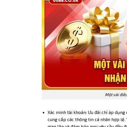
Một vài điề
Xác minh tài khoản: Ưu đãi chỉ áp dụng
cung cấp các thông tin cá nhân hợp lệ.
gian lận và đảm bảo mọi yêu cầu đều đ