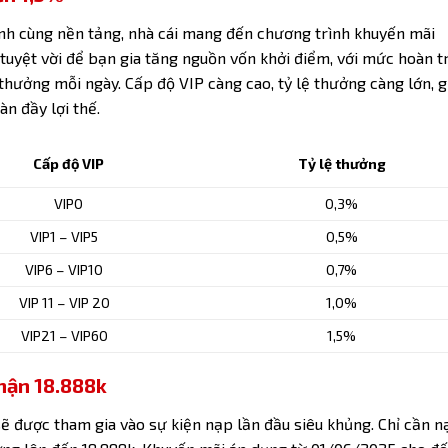
ành cùng nền tảng, nhà cái mang đến chương trình khuyến mãi
 tuyệt vời để bạn gia tăng nguồn vốn khởi điểm, với mức hoàn t
thưởng mỗi ngày. Cấp độ VIP càng cao, tỷ lệ thưởng càng lớn, g
àn đầy lợi thế.
Cấp độ VIP
Tỷ lệ thưởng
VIP0
0,3%
VIP1 – VIP5
0,5%
VIP6 – VIP10
0,7%
VIP 11 – VIP 20
1,0%
VIP21 – VIP60
1,5%
hận 18.888k
sẽ được tham gia vào sự kiện nạp lần đầu siêu khủng. Chỉ cần n