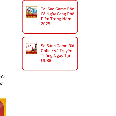
Tại Sao Game Bắn
Cá Ngày Càng Phổ
Biến Trong Năm
2025
So Sánh Game Bài
Online Và Truyền
Thống Ngay Tại
UU88
của
ợi