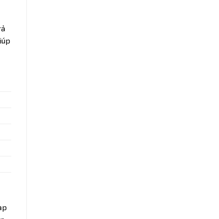
rả
iúp
ạp