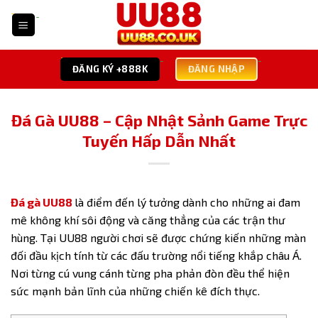
Chuyển
đến
nội
dung
ĐĂNG KÝ +888K
ĐĂNG NHẬP
Đá Gà UU88 – Cập Nhật Sảnh Game Trực
Tuyến Hấp Dẫn Nhất
Đá gà UU88
là điểm đến lý tưởng dành cho những ai đam
mê không khí sôi động và căng thẳng của các trận thư
hùng. Tại UU88 người chơi sẽ được chứng kiến những màn
đối đầu kịch tính từ các đấu trường nổi tiếng khắp châu Á.
Nơi từng cú vung cánh từng pha phản đòn đều thể hiện
sức mạnh bản lĩnh của những chiến kê đích thực.