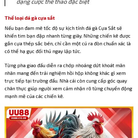
dạng cược thể thao đặc biệt
Thể loại đá gà cựa sắt
Nếu bạn đam mê tốc độ sự kịch tính đá gà Cựa Sắt sẽ
khiến tim bạn đập nhanh từng giây. Những chiến kê được
gắn cựa thép sắc bén, chỉ cần một cú ra đòn chuẩn xác là
có thể hạ gục đối thủ ngay lập tức.
Từng pha giao đấu diễn ra chớp nhoáng dứt khoát mãn
nhãn mang đến trải nghiệm hồi hộp không khác gì xem
trực tiếp tại trường đấu. Nhà cái còn cung cấp góc quay
chân thực giúp người xem cảm nhận rõ từng chuyển động
mạnh mẽ của các chiến kê.