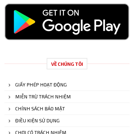
VỀ CHÚNG TÔI
GIẤY PHÉP HOẠT ĐỘNG
MIỄN TRỪ TRÁCH NHIỆM
CHÍNH SÁCH BẢO MẬT
ĐIỀU KIỆN SỬ DỤNG
CHƠI CÓ TRÁCH NHIỆM