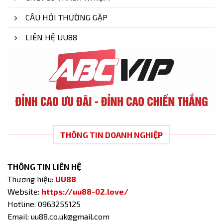
CÂU HỎI THƯỜNG GẶP
LIÊN HỆ UU88
THÔNG TIN DOANH NGHIỆP
THÔNG TIN LIÊN HỆ
Thương hiệu:
UU88
Website:
https://uu88-02.love/
Hotline: 0963255125
Email:
uu88.co.uk@gmail.com