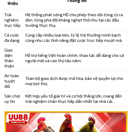
Thông tin
thiệu
Trải
Hệ thống phát sóng HD cho phép theo dõi từng cú ra
nghiệm
đòn, từng pha đối kháng nghẹt thở như tại các đấu
trực tiếp
trường thực thụ.
Cá cược
Cung cấp nhiều loại kèo, tỷ lệ trả thưởng minh bạch
đa dạng
cũng như các tính năng đặt cược trực tiếp mượt mà.
Giao
diện
Hỗ trợ tiếng Việt hoàn chỉnh, thao tác dễ dàng cho cả
thân
người mới và cao thủ lâu năm.
thiện
An toàn
Toàn bộ giao dịch được mã hóa, bảo vệ quyền lợi cho
tuyệt
mọi bet thủ.
đối
Sân chơi
Kết hợp yếu tố giải trí và cơ hội thắng lớn, mang đến
uy tín
trải nghiệm chân thực hấp dẫn nhất tại nhà cái.