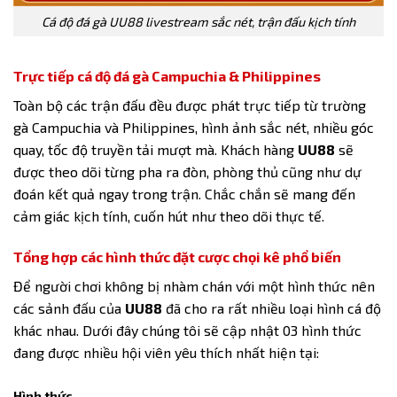
Cá độ đá gà UU88 livestream sắc nét, trận đấu kịch tính
Trực tiếp cá độ đá gà Campuchia & Philippines
Toàn bộ các trận đấu đều được phát trực tiếp từ trường
gà Campuchia và Philippines, hình ảnh sắc nét, nhiều góc
quay, tốc độ truyền tải mượt mà. Khách hàng
UU88
sẽ
được theo dõi từng pha ra đòn, phòng thủ cũng như dự
đoán kết quả ngay trong trận. Chắc chắn sẽ mang đến
cảm giác kịch tính, cuốn hút như theo dõi thực tế.
Tổng hợp các hình thức đặt cược chọi kê phổ biến
Để người chơi không bị nhàm chán với một hình thức nên
các sảnh đấu của
UU88
đã cho ra rất nhiều loại hình cá độ
khác nhau. Dưới đây chúng tôi sẽ cập nhật 03 hình thức
đang được nhiều hội viên yêu thích nhất hiện tại:
Hình thức