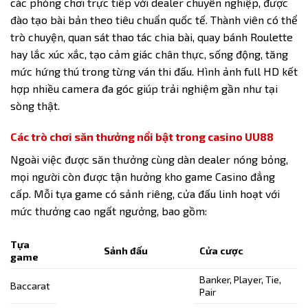
các phòng chơi trực tiếp với dealer chuyên nghiệp, được
đào tạo bài bản theo tiêu chuẩn quốc tế. Thành viên có thể
trò chuyện, quan sát thao tác chia bài, quay bánh Roulette
hay lắc xúc xắc, tạo cảm giác chân thực, sống động, tăng
mức hứng thú trong từng ván thi đấu. Hình ảnh full HD kết
hợp nhiều camera đa góc giúp trải nghiệm gần như tại
sòng thật.
Các trò chơi săn thưởng nổi bật trong casino UU88
Ngoài việc được săn thưởng cùng dàn dealer nóng bỏng,
mọi người còn được tận hưởng kho game Casino đẳng
cấp. Mỗi tựa game có sảnh riêng, cửa đấu linh hoạt với
mức thưởng cao ngất ngưởng, bao gồm:
Tựa
Sảnh đấu
Cửa cược
game
Banker, Player, Tie,
Baccarat
Pair