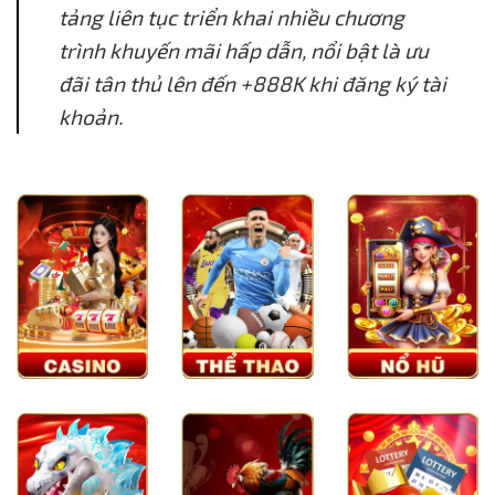
tảng liên tục triển khai nhiều chương
trình khuyến mãi hấp dẫn, nổi bật là ưu
đãi tân thủ lên đến +888K khi đăng ký tài
khoản.