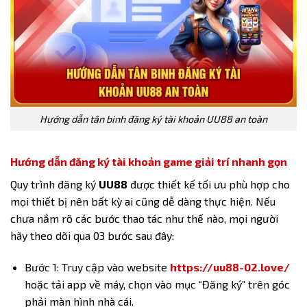
Hướng dẫn tân binh đăng ký tài khoản UU88 an toàn
Hướng dẫn đăng ký tài khoản game giải trí nhanh gọn
Quy trình đăng ký
UU88
được thiết kế tối ưu phù hợp cho
mọi thiết bị nên bất kỳ ai cũng dễ dàng thực hiện. Nếu
chưa nắm rõ các bước thao tác như thế nào, mọi người
hãy theo dõi qua 03 bước sau đây:
Bước 1: Truy cập vào website
https://uu88-02.love/
hoặc tải app về máy, chọn vào mục “Đăng ký” trên góc
phải màn hình nhà cái.