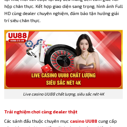
hộp chân thực. Kết hợp giao diện sang trọng, hình ảnh Full
HD cùng dealer chuyên nghiệm, đảm bảo tận hưởng giải
trí siêu chân thực.
Live casino UU88 chất lượng, siêu sắc nét 4K
Trải nghiệm chơi cùng dealer thật
Các sảnh đấu thuộc chuyên mục
casino UU88
cung cấp