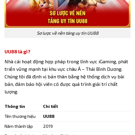
Sơ lược về nền tảng uy tín UU88
UU88 là gì?
Nhà cái hoạt động hợp pháp trong lĩnh vực iGaming, phát
triển vững mạnh tại khu vực châu Á – Thái Bình Dương.
Chúng tôi đã định vị bản thân bằng hệ thống dịch vụ bài
bản, đảm bảo hội viên có được quá trình giải trí chất
lượng.
Thông tin
Chi tiết
Tên thương hiệu
UU88
Năm thành lập
2019