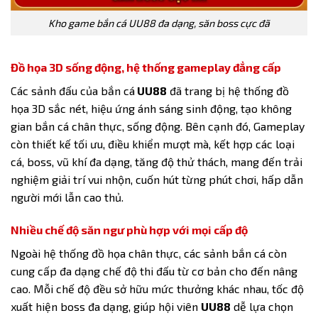
Kho game bắn cá UU88 đa dạng, săn boss cực đã
Đồ họa 3D sống động, hệ thống gameplay đẳng cấp
Các sảnh đấu của bắn cá
UU88
đã trang bị hệ thống đồ
họa 3D sắc nét, hiệu ứng ánh sáng sinh động, tạo không
gian bắn cá chân thực, sống động. Bên cạnh đó, Gameplay
còn thiết kế tối ưu, điều khiển mượt mà, kết hợp các loại
cá, boss, vũ khí đa dạng, tăng độ thử thách, mang đến trải
nghiệm giải trí vui nhộn, cuốn hút từng phút chơi, hấp dẫn
người mới lẫn cao thủ.
Nhiều chế độ săn ngư phù hợp với mọi cấp độ
Ngoài hệ thống đồ họa chân thực, các sảnh bắn cá còn
cung cấp đa dạng chế độ thi đấu từ cơ bản cho đến nâng
cao. Mỗi chế độ đều sở hữu mức thưởng khác nhau, tốc độ
xuất hiện boss đa dạng, giúp hội viên
UU88
dễ lựa chọn