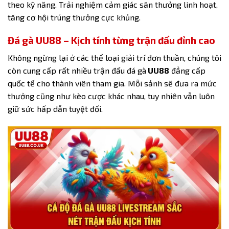
theo kỹ năng. Trải nghiệm cảm giác săn thưởng linh hoạt,
tăng cơ hội trúng thưởng cực khủng.
Đá gà UU88 – Kịch tính từng trận đấu đỉnh cao
Không ngừng lại ở các thể loại giải trí đơn thuần, chúng tôi
còn cung cấp rất nhiều trận đấu đá gà
UU88
đẳng cấp
quốc tế cho thành viên tham gia. Mỗi sảnh sẽ đưa ra mức
thưởng cũng như kèo cược khác nhau, tuy nhiên vẫn luôn
giữ sức hấp dẫn tuyệt đối.