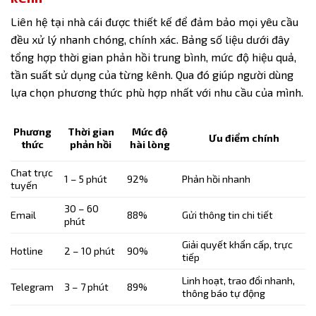
Liên hệ tại nhà cái được thiết kế để đảm bảo mọi yêu cầu
đều xử lý nhanh chóng, chính xác. Bảng số liệu dưới đây
tổng hợp thời gian phản hồi trung bình, mức độ hiệu quả,
tần suất sử dụng của từng kênh. Qua đó giúp người dùng
lựa chọn phương thức phù hợp nhất với nhu cầu của mình.
Phương
Thời gian
Mức độ
Ưu điểm chính
thức
phản hồi
hài lòng
Chat trực
1 – 5 phút
92%
Phản hồi nhanh
tuyến
30 – 60
Email
88%
Gửi thông tin chi tiết
phút
Giải quyết khẩn cấp, trực
Hotline
2 – 10 phút
90%
tiếp
Linh hoạt, trao đổi nhanh,
Telegram
3 – 7 phút
89%
thông báo tự động