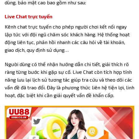
dùng, bảo mật cao bao gồm như sau:
Live Chat trực tuyến
Kênh chat trực tuyến cho phép người chơi kết nối ngay
lập tức với đội ngũ chăm sóc khách hàng. Hệ thống hoạt
động liên tục, phản hồi nhanh các câu hỏi về tài khoản,
giao dịch, quy định sử dụng…
Người dùng có thể nhận hướng dẫn chi tiết, giải thích rõ
ràng từng bước khi gặp sự cố. Live Chat còn tích hợp tính
năng lưu lại lịch sử tương tác giúp tra cứu và theo dõi các
vấn đề đã trao đổi. Đây là phương thức liên hệ tiện lợi, linh
hoạt, đặc biệt khi cần giải quyết vấn đề khẩn cấp.