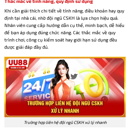
Thắc mắc về tính năng, quy định sử dụng
Khi cần giải thích chi tiết về tính năng, điều khoản hay quy
định tại nhà cái, nhờ đội ngũ CSKH là lựa chọn hiệu quả.
Nhân viên cung cấp hướng dẫn cụ thể, minh bạch, dễ hiểu
để bạn áp dụng đúng chức năng. Các thắc mắc về quy
trình chơi, công cụ kiểm soát hay giới hạn sử dụng đều
được giải đáp đầy đủ.
Trường hợp liên hệ đội ngũ CSKH xử lý nhanh