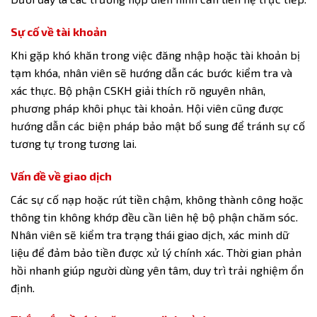
Sự cố về tài khoản
Khi gặp khó khăn trong việc đăng nhập hoặc tài khoản bị
tạm khóa, nhân viên sẽ hướng dẫn các bước kiểm tra và
xác thực. Bộ phận CSKH giải thích rõ nguyên nhân,
phương pháp khôi phục tài khoản. Hội viên cũng được
hướng dẫn các biện pháp bảo mật bổ sung để tránh sự cố
tương tự trong tương lai.
Vấn đề về giao dịch
Các sự cố nạp hoặc rút tiền chậm, không thành công hoặc
thông tin không khớp đều cần liên hệ bộ phận chăm sóc.
Nhân viên sẽ kiểm tra trạng thái giao dịch, xác minh dữ
liệu để đảm bảo tiền được xử lý chính xác. Thời gian phản
hồi nhanh giúp người dùng yên tâm, duy trì trải nghiệm ổn
định.