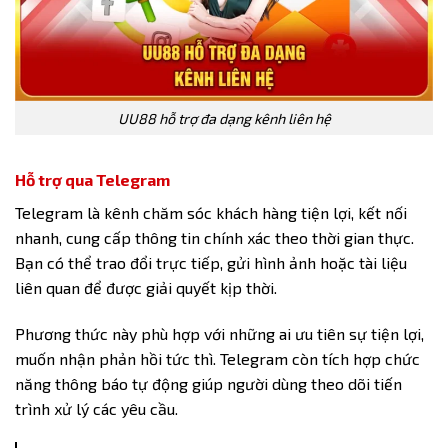
UU88 hỗ trợ đa dạng kênh liên hệ
Hỗ trợ qua Telegram
Telegram là kênh chăm sóc khách hàng tiện lợi, kết nối
nhanh, cung cấp thông tin chính xác theo thời gian thực.
Bạn có thể trao đổi trực tiếp, gửi hình ảnh hoặc tài liệu
liên quan để được giải quyết kịp thời.
Phương thức này phù hợp với những ai ưu tiên sự tiện lợi,
muốn nhận phản hồi tức thì. Telegram còn tích hợp chức
năng thông báo tự động giúp người dùng theo dõi tiến
trình xử lý các yêu cầu.