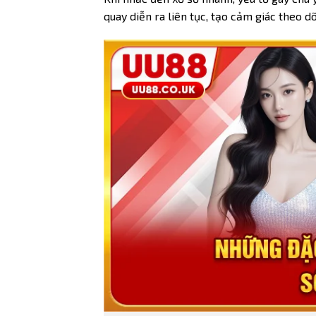
quay diễn ra liên tục, tạo cảm giác theo dõ