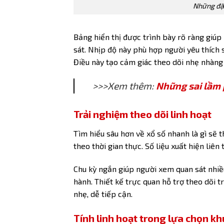
Những đặc
Bảng hiển thị được trình bày rõ ràng giúp
sát. Nhịp độ này phù hợp người yêu thích
Điều này tạo cảm giác theo dõi nhẹ nhàng
>>>Xem thêm:
Những sai lầm 
Trải nghiệm theo dõi linh hoạt
Tìm hiểu sâu hơn về xổ số nhanh là gì sẽ t
theo thời gian thực. Số liệu xuất hiện li
Chu kỳ ngắn giúp người xem quan sát nhiề
hành. Thiết kế trực quan hỗ trợ theo dõi t
nhẹ, dễ tiếp cận.
Tính linh hoạt trong lựa chọn k