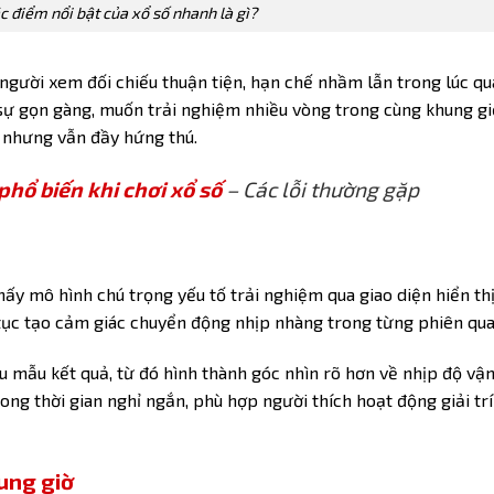
 điểm nổi bật của xổ số nhanh là gì?
 người xem đối chiếu thuận tiện, hạn chế nhầm lẫn trong lúc q
 sự gọn gàng, muốn trải nghiệm nhiều vòng trong cùng khung gi
 nhưng vẫn đầy hứng thú.
phổ biến khi chơi xổ số
– Các lỗi thường gặp
hấy mô hình chú trọng yếu tố trải nghiệm qua giao diện hiển th
ên tục tạo cảm giác chuyển động nhịp nhàng trong từng phiên qua
u mẫu kết quả, từ đó hình thành góc nhìn rõ hơn về nhịp độ vậ
rong thời gian nghỉ ngắn, phù hợp người thích hoạt động giải trí
hung giờ