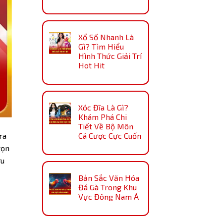
Xổ Số Nhanh Là
Gì? Tìm Hiểu
Hình Thức Giải Trí
Hot Hit
Xóc Đĩa Là Gì?
Khám Phá Chi
Tiết Về Bộ Môn
ra
Cá Cược Cực Cuốn
gọn
ưu
Bản Sắc Văn Hóa
Đá Gà Trong Khu
Vực Đông Nam Á