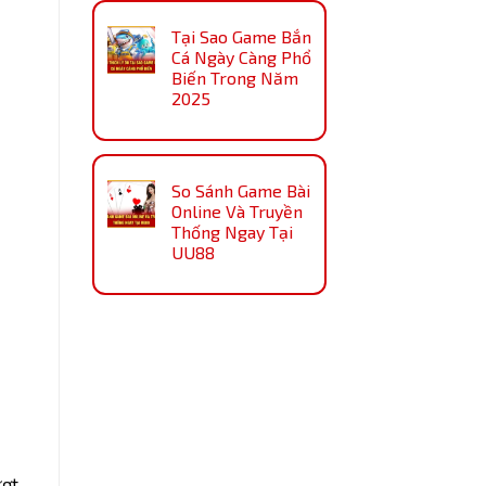
Tại Sao Game Bắn
Cá Ngày Càng Phổ
Biến Trong Năm
2025
So Sánh Game Bài
Online Và Truyền
Thống Ngay Tại
UU88
ượt