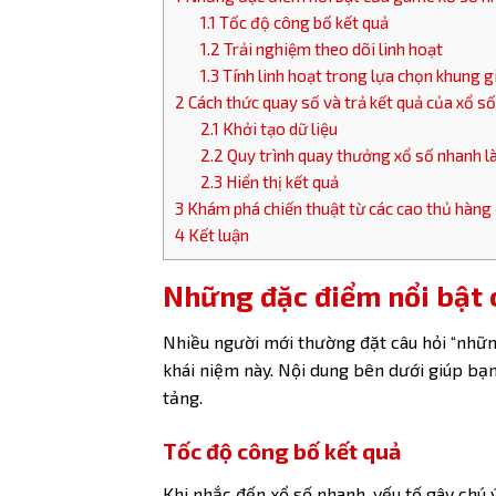
1.1
Tốc độ công bố kết quả
1.2
Trải nghiệm theo dõi linh hoạt
1.3
Tính linh hoạt trong lựa chọn khung g
2
Cách thức quay số và trả kết quả của xổ số
2.1
Khởi tạo dữ liệu
2.2
Quy trình quay thưởng xổ số nhanh là
2.3
Hiển thị kết quả
3
Khám phá chiến thuật từ các cao thủ hàng
4
Kết luận
Những đặc điểm nổi bật 
Nhiều người mới thường đặt câu hỏi “những
khái niệm này. Nội dung bên dưới giúp bạn
tảng.
Tốc độ công bố kết quả
Khi nhắc đến xổ số nhanh, yếu tố gây chú 