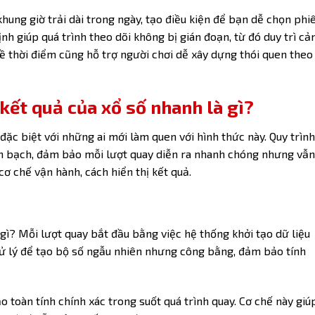
ung giờ trải dài trong ngày, tạo điều kiện để bạn dễ chọn phi
nh giúp quá trình theo dõi không bị gián đoạn, từ đó duy trì c
về thời điểm cũng hỗ trợ người chơi dễ xây dựng thói quen theo
kết quả của xổ số nhanh là gì?
ặc biệt với những ai mới làm quen với hình thức này. Quy trình
h bạch, đảm bảo mỗi lượt quay diễn ra nhanh chóng nhưng vẫn
cơ chế vận hành, cách hiển thị kết quả.
 gì? Mỗi lượt quay bắt đầu bằng việc hệ thống khởi tạo dữ liệu
 xử lý để tạo bộ số ngẫu nhiên nhưng công bằng, đảm bảo tính
o toàn tính chính xác trong suốt quá trình quay. Cơ chế này giú