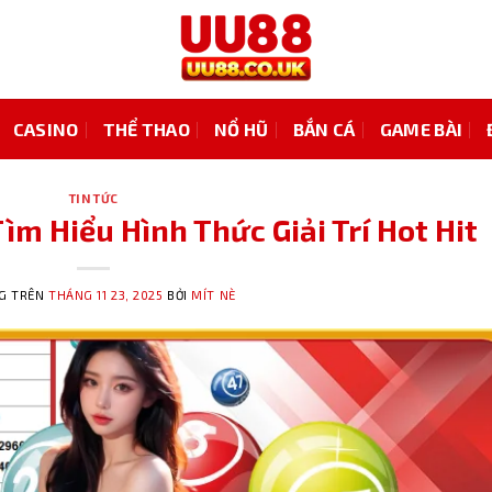
CASINO
THỂ THAO
NỔ HŨ
BẮN CÁ
GAME BÀI
TIN TỨC
ìm Hiểu Hình Thức Giải Trí Hot Hit
G TRÊN
THÁNG 11 23, 2025
BỞI
MÍT NÈ