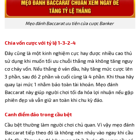
Mẹo đánh Baccarat ưu tiên cửa cược Banker
Chia vốn cược với tỷ lệ 1-3-2-4
Đây cũng là một kinh nghiệm cực hay được nhiều cao thủ
sử dụng khi muốn tối ưu chuỗi thắng mà không tăng nguy
cơ cháy vốn. Nếu thắng ở ván đầu, hãy tăng mức cược lên
3 phần, sau đó 2 phần và cuối cùng là 4 phần. Khi thua hãy
quay lại mức 1 nhằm bảo toàn tài khoản. Mẹo đánh
Baccarat này giúp người chơi tối đa hóa lợi nhuận nếu gặp
phiên đẹp và vẫn giữ an toàn khi chu kỳ đảo.
Canh điểm đảo trong cầu bệt
Cầu bệt thường làm người chơi chủ quan. Vì vậy mẹo đánh
Baccarat
tiếp theo đó là không nên nhảy vào ngay khi cầu