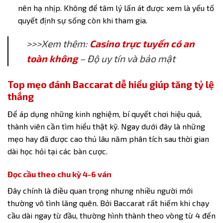
nên hạ nhịp. Không để tâm lý lấn át được xem là yếu tố
quyết định sự sống còn khi tham gia.
>>>Xem thêm:
Casino trực tuyến có an
toàn không
– Độ uy tín và bảo mật
Top mẹo đánh Baccarat dễ hiểu giúp tăng tỷ lệ
thắng
Để áp dụng những kinh nghiệm, bí quyết chơi hiệu quả,
thành viên cần tìm hiểu thật kỹ. Ngay dưới đây là những
mẹo hay đã được cao thủ lâu năm phân tích sau thời gian
dài học hỏi tại các bàn cược.
Đọc cầu theo chu kỳ 4-6 ván
Đây chính là điều quan trọng nhưng nhiều người mới
thường vô tình lãng quên. Bởi Baccarat rất hiếm khi chạy
cầu dài ngay từ đầu, thường hình thành theo vòng từ 4 đến