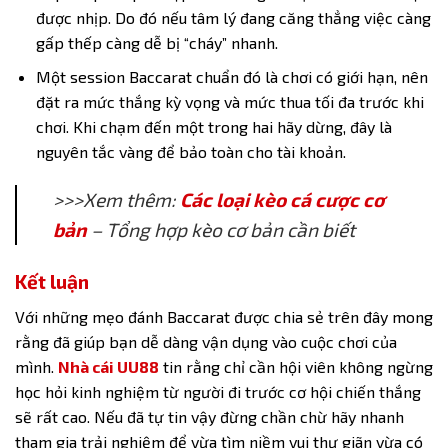
được nhịp. Do đó nếu tâm lý đang căng thẳng việc càng
gấp thếp càng dễ bị “cháy” nhanh.
Một session Baccarat chuẩn đó là chơi có giới hạn, nên
đặt ra mức thắng kỳ vọng và mức thua tối đa trước khi
chơi. Khi chạm đến một trong hai hãy dừng, đây là
nguyên tắc vàng để bảo toàn cho tài khoản.
>>>Xem thêm:
Các loại kèo cá cược cơ
bản
– Tổng hợp kèo cơ bản cần biết
Kết luận
Với những mẹo đánh Baccarat được chia sẻ trên đây mong
rằng đã giúp bạn dễ dàng vận dụng vào cuộc chơi của
mình.
Nhà cái UU88
tin rằng chỉ cần hội viên không ngừng
học hỏi kinh nghiệm từ người đi trước cơ hội chiến thắng
sẽ rất cao. Nếu đã tự tin vậy đừng chần chừ hãy nhanh
tham gia trải nghiệm để vừa tìm niềm vui thư giãn vừa có