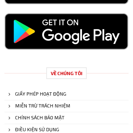
VỀ CHÚNG TÔI
GIẤY PHÉP HOẠT ĐỘNG
MIỄN TRỪ TRÁCH NHIỆM
CHÍNH SÁCH BẢO MẬT
ĐIỀU KIỆN SỬ DỤNG