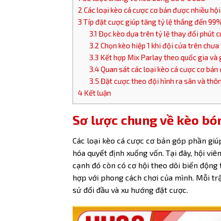
2
Các loại kèo cá cược cơ bản được nhiều hội
3
Típ đặt cược giúp tăng tỷ lệ thắng đến 99
3.1
Đọc kèo dựa trên tỷ lệ thay đổi phút c
3.2
Chọn kèo hiệp 1 khi đội cửa trên chưa
3.3
Kết hợp Mix Parlay theo quốc gia và 
3.4
Quan sát các loại kèo cá cược cơ bản
3.5
Đặt cược theo đội hình ra sân và thôn
4
Kết luận
Sơ lược chung về kèo bó
Các loại kèo cá cược cơ bản góp phần giúp
hóa quyết định xuống vốn. Tại đây, hội viê
cạnh đó còn có cơ hội theo dõi biến động t
hợp với phong cách chơi của mình. Mỗi trận
sử đối đầu và xu hướng đặt cược.