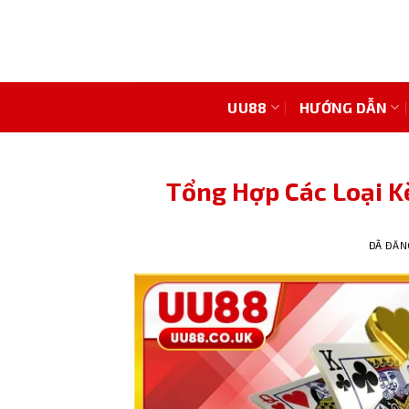
Chuyển
đến
nội
dung
UU88
HƯỚNG DẪN
Tổng Hợp Các Loại K
ĐÃ ĐĂN