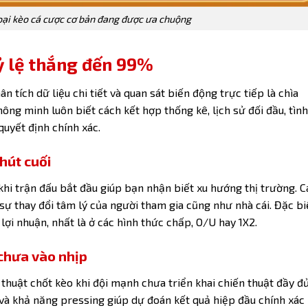
oại kèo cá cược cơ bản đang được ưa chuộng
ỷ lệ thắng đến 99%
n tích dữ liệu chi tiết và quan sát biến động trực tiếp là chìa
hông minh luôn biết cách kết hợp thống kê, lịch sử đối đầu, tình
quyết định chính xác.
phút cuối
khi trận đấu bắt đầu giúp bạn nhận biết xu hướng thị trường. C
ự thay đổi tâm lý của người tham gia cũng như nhà cái. Đặc bi
lợi nhuận, nhất là ở các hình thức chấp, O/U hay 1X2.
 chưa vào nhịp
 thuật chốt kèo khi đội mạnh chưa triển khai chiến thuật đầy đủ
 và khả năng pressing giúp dự đoán kết quả hiệp đầu chính xác