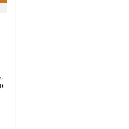
ác
ệt,
.