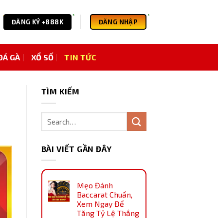
ĐĂNG KÝ +888K
ĐĂNG NHẬP
ĐÁ GÀ
XỔ SỐ
TIN TỨC
TÌM KIẾM
BÀI VIẾT GẦN ĐÂY
Mẹo Đánh
Baccarat Chuẩn,
Xem Ngay Để
Tăng Tỷ Lệ Thắng