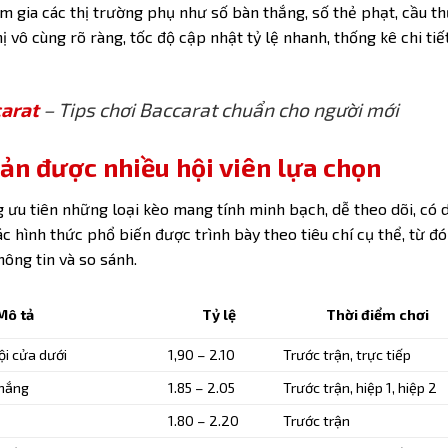
am gia các thị trường phụ như số bàn thắng, số thẻ phạt, cầu th
ị vô cùng rõ ràng, tốc độ cập nhật tỷ lệ nhanh, thống kê chi tiết
arat
– Tips chơi Baccarat chuẩn cho người mới
bản được nhiều hội viên lựa chọn
 ưu tiên những loại kèo mang tính minh bạch, dễ theo dõi, có 
ác hình thức phổ biến được trình bày theo tiêu chí cụ thể, từ đó
ông tin và so sánh.
Mô tả
Tỷ lệ
Thời điểm chơi
ội cửa dưới
1,90 – 2.10
Trước trận, trực tiếp
thắng
1.85 – 2.05
Trước trận, hiệp 1, hiệp 2
1.80 – 2.20
Trước trận