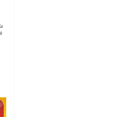
ủi
tỷ